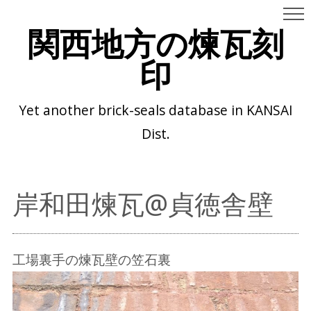
関西地方の煉瓦刻
印
Yet another brick-seals database in KANSAI
Dist.
岸和田煉瓦@貞徳舎壁
工場裏手の煉瓦壁の笠石裏