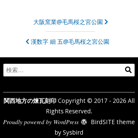
投
大阪窯業@毛馬桜之宮公園
稿
漢数字 細 五@毛馬桜之宮公園
ナ
ビ
ゲ
Search
ー
for:
シ
関西地方の煉瓦刻印
Copyright © 2017 - 2026 All
ョ
Rights Reserved.
ン
Proudly powered by WordPress
BirdSITE theme
by
Sysbird