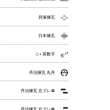
貝塚煉瓦
日本煉瓦
□＋英数字
丹治煉瓦 丸丹
丹治煉瓦 左ズレ〓
丹治煉瓦 右ズレ〓