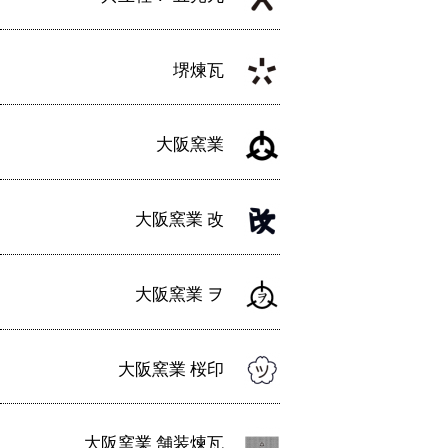
堺煉瓦
大阪窯業
大阪窯業 改
大阪窯業 ヲ
大阪窯業 桜印
大阪窯業 舗装煉瓦