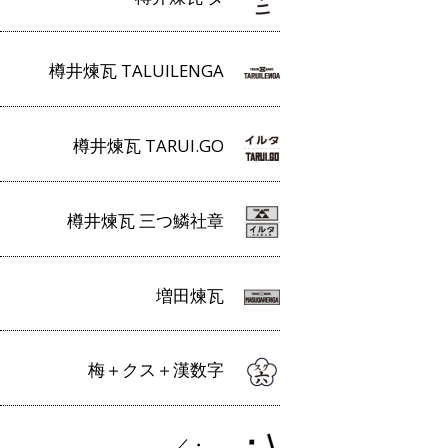
樽井煉瓦 TALUILENGA
樽井煉瓦 TARUI.GO
樽井煉瓦 三つ鱗社章
増田煉瓦
梅＋クス＋漢数字
／・＿