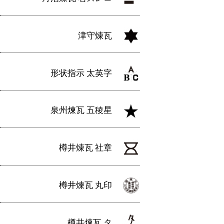
津守煉瓦
形状指示 太英字
泉州煉瓦 五稜星
樽井煉瓦 社章
樽井煉瓦 丸印
樽井煉瓦 タ