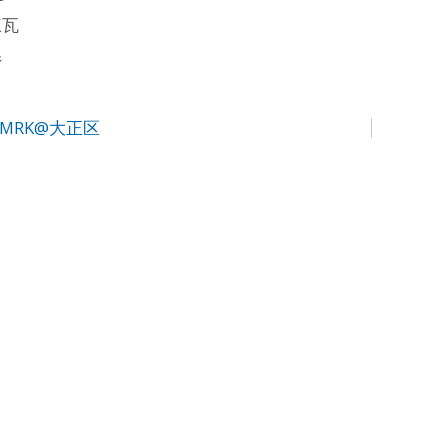
煉瓦
県
MRK@大正区