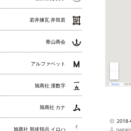
若井煉瓦 井筒若
青山商会
アルファベット
旭商社 漢数字
旭商社 カナ
2018-
旭商社 形状指示 イロハ
nagaji