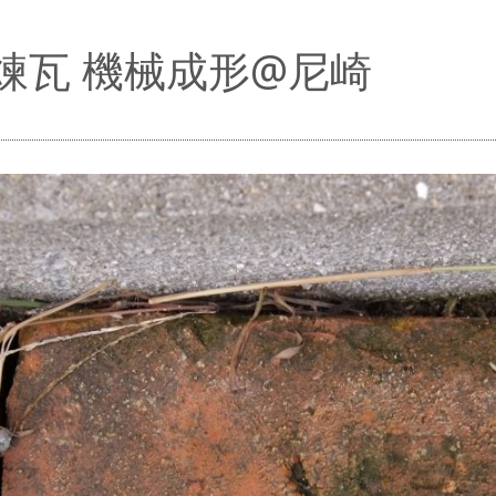
煉瓦 機械成形@尼崎