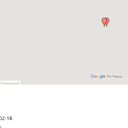
02-18
s