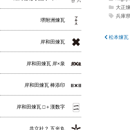
大正
兵庫
堺附洲煉瓦
投
松本煉瓦 
岸和田煉瓦
稿
ナ
岸和田煉瓦 岸×泉
ビ
ゲ
岸和田煉瓦 棒添印
ー
シ
岸和田煉瓦 □＋漢数字
ョ
ン
共立社？ 五光丸