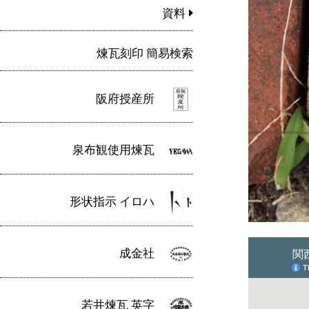
資料
煉瓦刻印 簡易検索
阪府授産所
泉布観使用煉瓦
形状指示 イロハ
成金社
若井煉瓦 英字