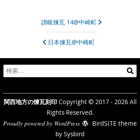
投
讃岐煉瓦 14@中崎町
稿
日本煉瓦@中崎町
ナ
ビ
ゲ
Search
ー
for:
シ
関西地方の煉瓦刻印
Copyright © 2017 - 2026 All
ョ
Rights Reserved.
ン
Proudly powered by WordPress
BirdSITE theme
by
Sysbird