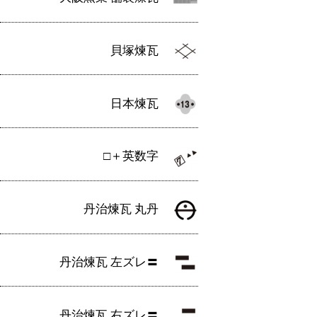
貝塚煉瓦
日本煉瓦
□＋英数字
丹治煉瓦 丸丹
丹治煉瓦 左ズレ〓
丹治煉瓦 右ズレ〓