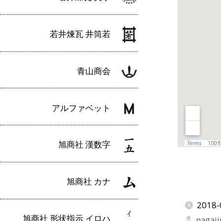
若井煉瓦 井筒若
青山商会
アルファベット
旭商社 漢数字
旭商社 カナ
2018-
旭商社 形状指示 イロハ
nagaji