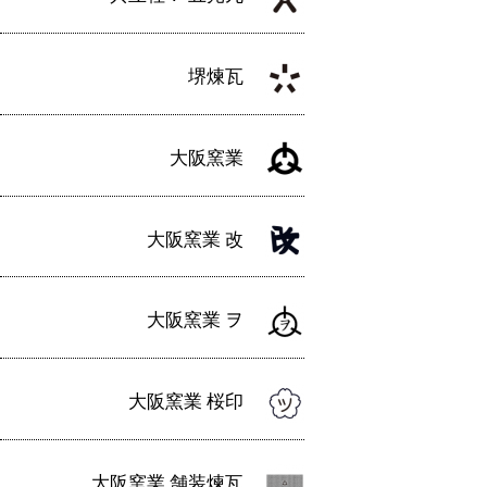
堺煉瓦
大阪窯業
大阪窯業 改
大阪窯業 ヲ
大阪窯業 桜印
大阪窯業 舗装煉瓦