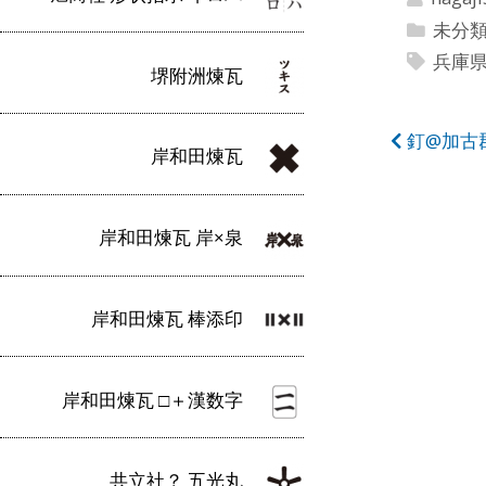
未分
兵庫
堺附洲煉瓦
投
釘@加古
岸和田煉瓦
稿
ナ
岸和田煉瓦 岸×泉
ビ
ゲ
岸和田煉瓦 棒添印
ー
シ
岸和田煉瓦 □＋漢数字
ョ
ン
共立社？ 五光丸