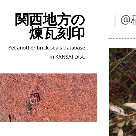
関西地方の
｜@
煉瓦刻印
Yet another brick-seals database
in KANSAI Dist.