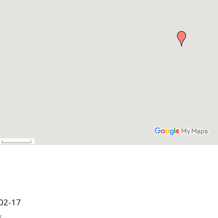
02-17
s