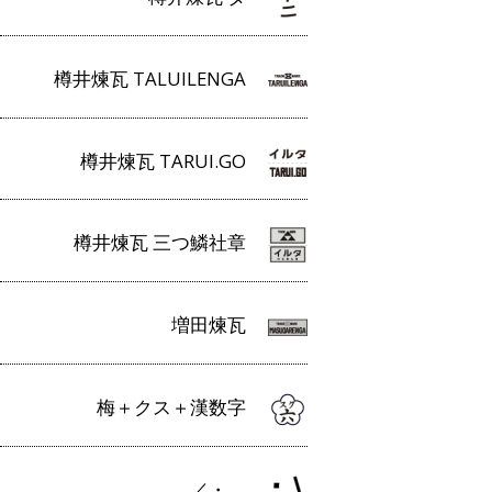
樽井煉瓦 TALUILENGA
樽井煉瓦 TARUI.GO
樽井煉瓦 三つ鱗社章
増田煉瓦
梅＋クス＋漢数字
／・＿