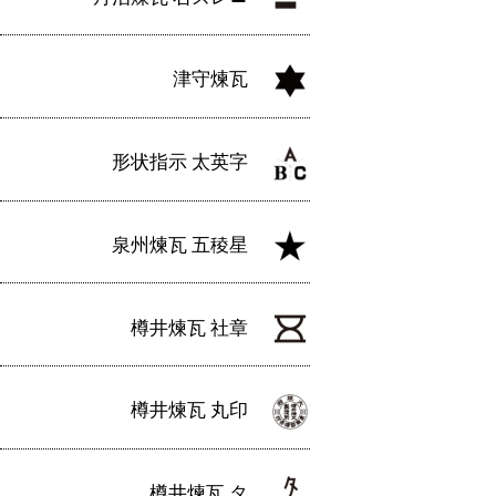
津守煉瓦
形状指示 太英字
泉州煉瓦 五稜星
樽井煉瓦 社章
樽井煉瓦 丸印
樽井煉瓦 タ