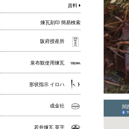
資料
煉瓦刻印 簡易検索
阪府授産所
泉布観使用煉瓦
形状指示 イロハ
成金社
若井煉瓦 英字