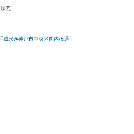
田煉瓦
県
手成形@神戸市中央区熊内橋通