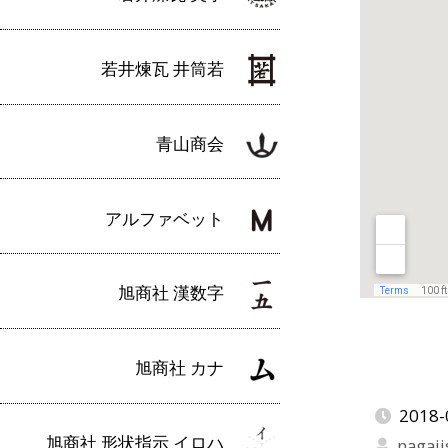
若井煉瓦 井筒若
青山商会
アルファベット
旭商社 漢数字
旭商社 カナ
2018-
旭商社 形状指示 イロハ
nagaji