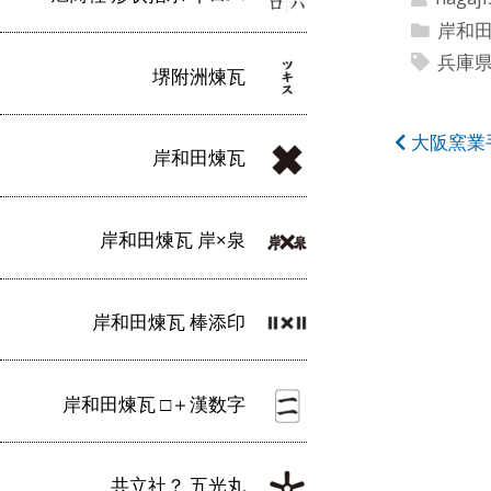
岸和
兵庫
堺附洲煉瓦
投
大阪窯業
岸和田煉瓦
稿
ナ
岸和田煉瓦 岸×泉
ビ
ゲ
岸和田煉瓦 棒添印
ー
シ
岸和田煉瓦 □＋漢数字
ョ
ン
共立社？ 五光丸