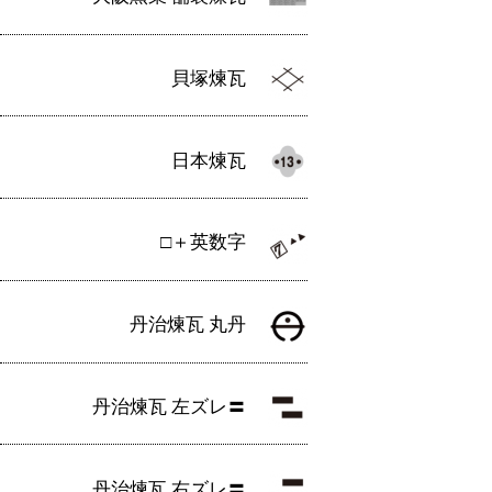
貝塚煉瓦
日本煉瓦
□＋英数字
丹治煉瓦 丸丹
丹治煉瓦 左ズレ〓
丹治煉瓦 右ズレ〓