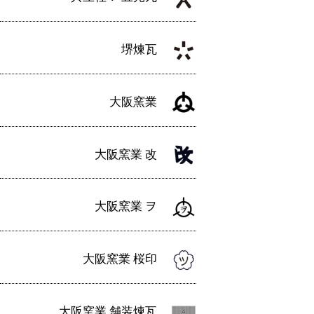
堺煉瓦
大阪窯業
大阪窯業 改
大阪窯業 ヲ
大阪窯業 桜印
大阪窯業 舗装煉瓦