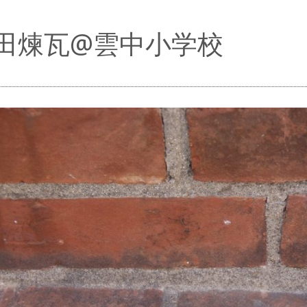
田煉瓦@雲中小学校