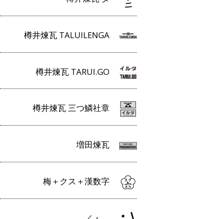
樽井煉瓦 TALUILENGA
樽井煉瓦 TARUI.GO
樽井煉瓦 三つ鱗社章
増田煉瓦
梅＋クス＋漢数字
／・＿