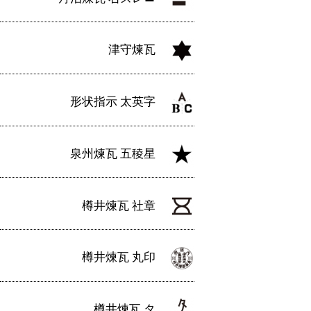
津守煉瓦
形状指示 太英字
泉州煉瓦 五稜星
樽井煉瓦 社章
樽井煉瓦 丸印
樽井煉瓦 タ