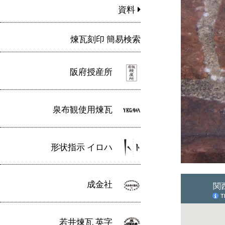
資料
煉瓦刻印 簡易検索
阪府授産所
泉布観使用煉瓦
形状指示 イロハ
成金社
若井煉瓦 英字