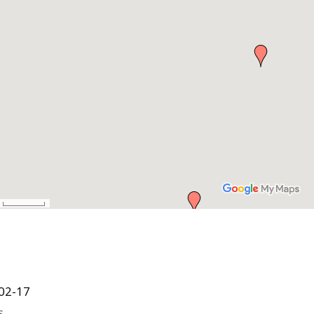
02-17
s