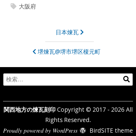
大阪府
投
日本煉瓦
稿
堺煉瓦@堺市堺区榎元町
ナ
ビ
ゲ
Search
ー
for:
シ
関西地方の煉瓦刻印
Copyright © 2017 - 2026 All
ョ
Rights Reserved.
ン
Proudly powered by WordPress
BirdSITE theme