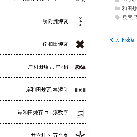
和田
兵庫
堺附洲煉瓦
投
大正煉瓦
岸和田煉瓦
稿
ナ
岸和田煉瓦 岸×泉
ビ
ゲ
岸和田煉瓦 棒添印
ー
シ
岸和田煉瓦 □＋漢数字
ョ
ン
共立社？ 五光丸