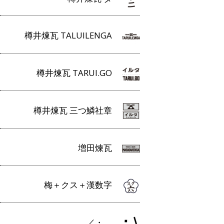
樽井煉瓦 TALUILENGA
樽井煉瓦 TARUI.GO
樽井煉瓦 三つ鱗社章
増田煉瓦
梅＋クス＋漢数字
／・＿