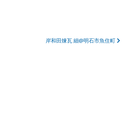
岸和田煉瓦 細@明石市魚住町