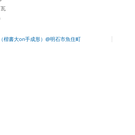
煉瓦
県
（楷書大on手成形）@明石市魚住町