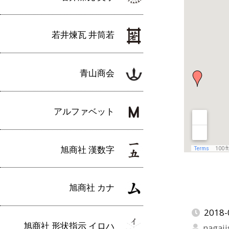
若井煉瓦 井筒若
青山商会
アルファベット
旭商社 漢数字
旭商社 カナ
2018-
旭商社 形状指示 イロハ
nagaji