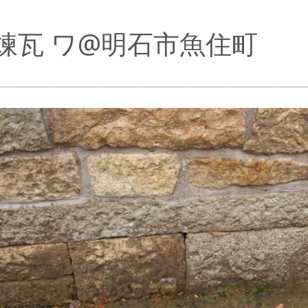
煉瓦 ワ@明石市魚住町