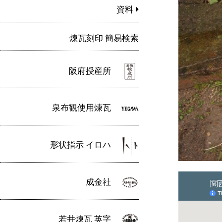
資料
煉瓦刻印 簡易検索
阪府授産所
泉布観使用煉瓦
形状指示 イロハ
成金社
若井煉瓦 英字