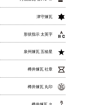
津守煉瓦
形状指示 太英字
泉州煉瓦 五稜星
樽井煉瓦 社章
樽井煉瓦 丸印
樽井煉瓦 タ