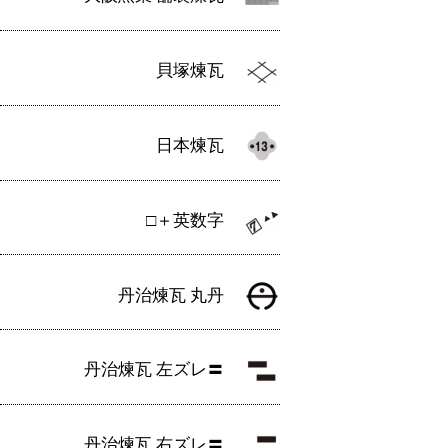
貝塚煉瓦
日本煉瓦
□＋英数字
丹治煉瓦 丸丹
丹治煉瓦 左ズレ〓
丹治煉瓦 右ズレ〓