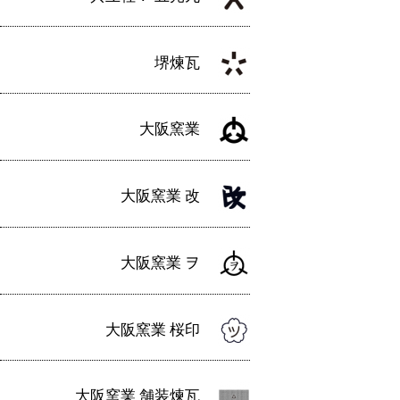
堺煉瓦
大阪窯業
大阪窯業 改
大阪窯業 ヲ
大阪窯業 桜印
大阪窯業 舗装煉瓦