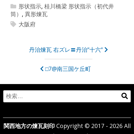
形状指示
,
桂川橋梁 形状指示（初代井
筒）
,
異形煉瓦
大阪府
投
丹治煉瓦 右ズレ〓丹治”十六”
稿
□7@南三国ケ丘町
ナ
ビ
ゲ
Search
ー
for:
シ
関西地方の煉瓦刻印
Copyright © 2017 - 2026 All
ョ