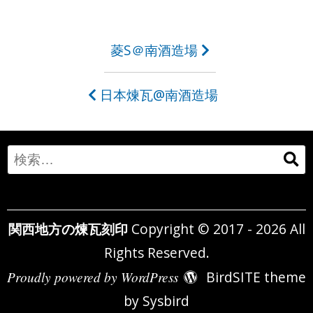
投
菱S＠南酒造場
稿
日本煉瓦@南酒造場
ナ
ビ
ゲ
Search
ー
for:
シ
関西地方の煉瓦刻印
Copyright © 2017 - 2026 All
ョ
Rights Reserved.
ン
Proudly powered by WordPress
BirdSITE theme
by
Sysbird