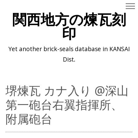
関西地方の煉瓦刻
印
Yet another brick-seals database in KANSAI
Dist.
堺煉瓦 カナ入り @深山
第一砲台右翼指揮所、
附属砲台