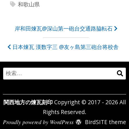
和歌山県
投
岸和田煉瓦@深山第一砲台交通路脇転石
稿
日本煉瓦 漢数字三 @友ヶ島第三砲台将校舎
ナ
ビ
ゲ
Search
ー
for:
シ
関西地方の煉瓦刻印
Copyright © 2017 - 2026 All
ョ
Rights Reserved.
ン
Proudly powered by WordPress
BirdSITE theme