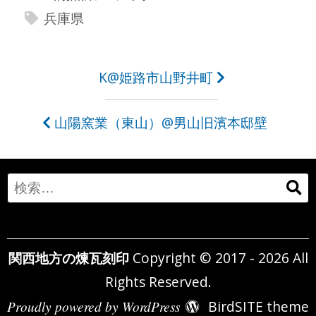
兵庫県
投
K@姫路市山野井町
稿
山陽窯業（東山）@男山旧濱本邸壁
ナ
ビ
ゲ
Search
ー
for:
シ
関西地方の煉瓦刻印
Copyright © 2017 - 2026 All
ョ
Rights Reserved.
ン
Proudly powered by WordPress
BirdSITE theme