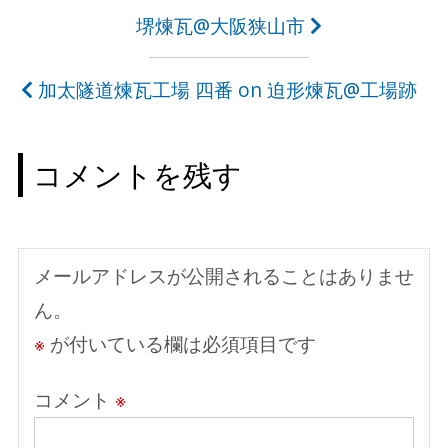
投
堺煉瓦@大阪狭山市
稿
加太隧道煉瓦工場 四番 on 迫形煉瓦@工場跡
ナ
ビ
コメントを残す
ゲ
ー
シ
メールアドレスが公開されることはありませ
ョ
ん。
ン
※
が付いている欄は必須項目です
コメント
※