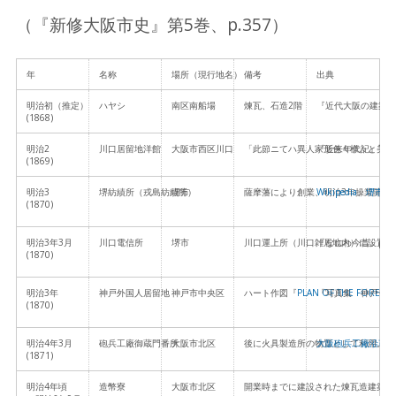
（『新修大阪市史』第5巻、p.357）
年
名称
場所（現行地名）
備考
出典
明治初（推定）
ハヤシ
南区南船場
煉瓦、石造2階
『近代大阪の建築』年
(1868)
明治2
川口居留地洋館
大阪市西区川口
「此節ニてハ異人家形色々様々と美々
『近来年代記』下p.
(1869)
明治3
堺紡績所（戎島紡績所）
堺市
薩摩藩により創業、明治3年操業開始
Wikipedia
、
堺市立
(1870)
明治3年3月
川口電信所
堺市
川口運上所（川口雑居地内）に設置、
『なにわ今昔』p.2
(1870)
明治3年
神戸外国人居留地
神戸市中央区
ハート作図『
PLAN OF THE FOREIGN
『写真集 神戸一〇〇年
(1870)
明治4年3月
砲兵工廠御蔵門番所
大阪市北区
後に火具製造所の物置として利用。砲
大阪砲兵工廠沿革史
(1871)
明治4年頃
造幣寮
大阪市北区
開業時までに建設された煉瓦造建築は以