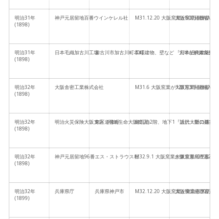
明治31年
神戸元居留地百番ウインケレル社
M31.12.20 大阪窯業が50万個納入
大阪窯業経歴書（『
(1898)
明治31年
日本毛織加古川工場
加古川市加古川町本町
工場建物、壁など 大半が解体喪失
『日本近代建築総覧』
(1898)
明治32年
大阪舎密工業株式会社
M31.6 大阪窯業が128万3千個納入
大阪窯業経歴書（『
(1898)
明治32年
明治火災保険大阪支店（明治生命大阪支店）
東区道修町
煉瓦造2階、地下1 設計：野口孫市
『近代大阪の建築』年
(1898)
明治32年
神戸元居留地96番エス・ストラウス社
M32.9.1 大阪窯業が東京形101万28
大阪窯業経歴書（『
(1898)
明治32年
兵庫県庁
兵庫県神戸市
M32.12.20 大阪窯業が東京形30万個
大阪窯業経歴書（『
(1899)