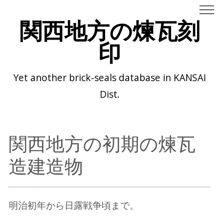
関西地方の煉瓦刻
印
Yet another brick-seals database in KANSAI
Dist.
関西地方の初期の煉瓦
造建造物
明治初年から日露戦争頃まで。