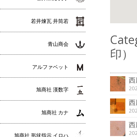
若井煉瓦 井筒若
Cat
青山商会
印）
アルファベット
西
20
旭商社 漢数字
西
20
旭商社 カナ
西
20
旭商社 形状指示 イロハ