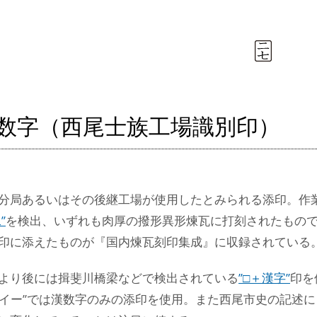
漢数字（西尾士族工場識別印）
分局あるいはその後継工場が使用したとみられる添印。作
”
を検出、いずれも肉厚の撥形異形煉瓦に打刻されたもの
印に添えたものが『国内煉瓦刻印集成』に収録されている
より後には揖斐川橋梁などで検出されている
”□＋漢字”
印を
・”イー”では漢数字のみの添印を使用。また西尾市史の記述