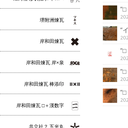
”
20
堺附洲煉瓦
”
20
岸和田煉瓦
”
20
岸和田煉瓦 岸×泉
”
20
岸和田煉瓦 棒添印
”
20
岸和田煉瓦 □＋漢数字
共立社？ 五光丸