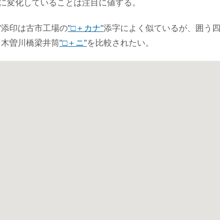
に変化していることは注目に値する。
字”添印は古市工場の
”□＋カナ”
添字によく似ているが、囲う
と木曽川橋梁井筒
”□＋ニ”
を比較されたい。