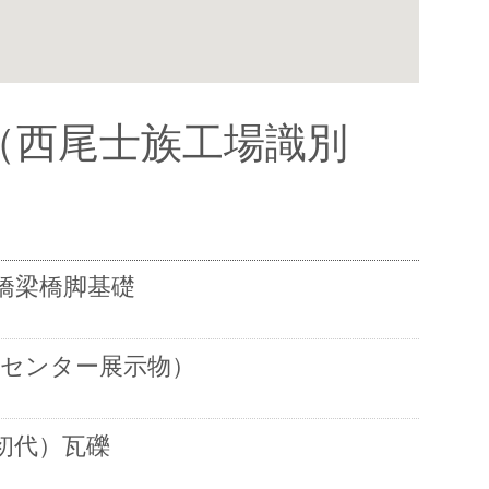
＋漢数字（西尾士族工場識別
川橋梁橋脚基礎
ーセンター展示物）
初代）瓦礫