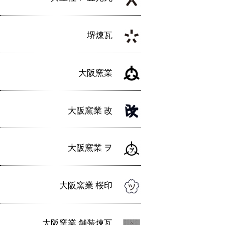
堺煉瓦
大阪窯業
大阪窯業 改
大阪窯業 ヲ
大阪窯業 桜印
大阪窯業 舗装煉瓦