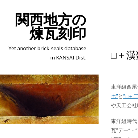
関西地方の
煉瓦刻印
Yet another brick-seals database
□＋
in KANSAI Dist.
東洋組西尾
七”
と
”□＋二
や天工会社
東洋組時代
瓦”デー”