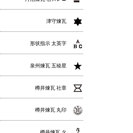
津守煉瓦
形状指示 太英字
泉州煉瓦 五稜星
樽井煉瓦 社章
樽井煉瓦 丸印
樽井煉瓦 タ