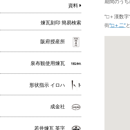
期間のうち
資料
”□＋漢数
煉瓦刻印 簡易検索
街
”□＋二”
阪府授産所
泉布観使用煉瓦
形状指示 イロハ
成金社
若井煉瓦 英字