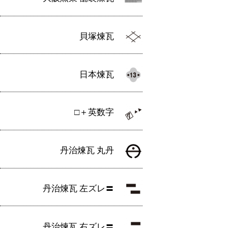
貝塚煉瓦
日本煉瓦
□＋英数字
丹治煉瓦 丸丹
丹治煉瓦 左ズレ〓
丹治煉瓦 右ズレ〓