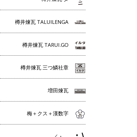
樽井煉瓦 TALUILENGA
樽井煉瓦 TARUI.GO
樽井煉瓦 三つ鱗社章
増田煉瓦
梅＋クス＋漢数字
／・＿