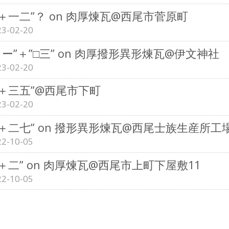
□＋一二”？ on 肉厚煉瓦@西尾市菅原町
23-02-20
イー”＋”□三” on 肉厚撥形異形煉瓦@伊文神社
23-02-20
□＋三五”@西尾市下町
23-02-20
□＋二七” on 撥形異形煉瓦@西尾士族生産所工
22-10-05
□＋二” on 肉厚煉瓦@西尾市上町下屋敷11
22-10-05