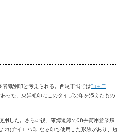
業者識別印と考えられる。西尾市街では
”□＋二
であった。東洋組印にこのタイプの印を添えたもの
。
使用した。さらに後、東海道線の9ft井筒用意業煉
によれば”イロハ印”なる印も使用した形跡があり、短