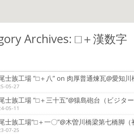
egory Archives: □
尾士族工場 ”□＋八” on 肉厚普通煉瓦@愛知
25-05-27
尾士族工場 ”□＋三十五”@猿島砲台（ビジタ
24-05-11
尾士族工場”□＋一〇”@木曽川橋梁第七橋脚（
23-07-25