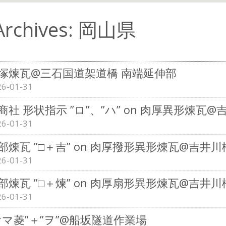
Archives: 岡山県
塚煉瓦@三石国道架道橋 南端延伸部
26-01-31
商社 形状指示 ”ロ”、”ハ” on 肉厚異形煉瓦
26-01-31
部煉瓦 ”□＋吉” on 肉厚撥形異形煉瓦@吉井川
26-01-31
部煉瓦 ”□＋煉” on 肉厚扇形異形煉瓦@吉井川
26-01-31
ヤマ菱”＋”ヲ”@船坂隧道作業場