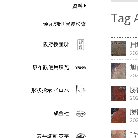
資料
Tag 
煉瓦刻印 簡易検索
貝
阪府授産所
20
旭
泉布観使用煉瓦
20
勝
形状指示 イロハ
20
勝
成金社
20
”
若井煉瓦 英字