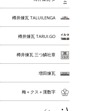
樽井煉瓦 TALUILENGA
樽井煉瓦 TARUI.GO
樽井煉瓦 三つ鱗社章
増田煉瓦
梅＋クス＋漢数字
／・＿