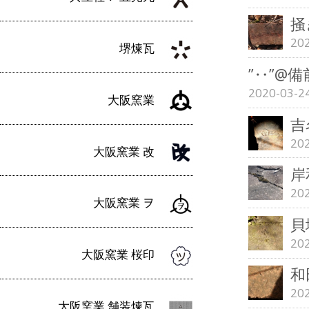
掻
20
堺煉瓦
”‥”@
2020-03-2
大阪窯業
吉
20
大阪窯業 改
岸
20
大阪窯業 ヲ
貝
20
大阪窯業 桜印
和
20
大阪窯業 舗装煉瓦