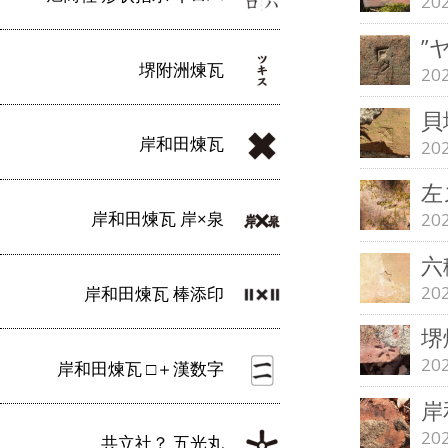
20
”
堺附洲煉瓦
20
貝
岸和田煉瓦
20
左
岸和田煉瓦 岸×泉
20
六
20
岸和田煉瓦 棒添印
堺
20
岸和田煉瓦 □＋漢数字
岸
20
共立社？ 五光丸