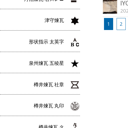
I
20
投
津守煉瓦
1
2
稿
の
形状指示 太英字
ペ
ー
泉州煉瓦 五稜星
ジ
送
樽井煉瓦 社章
り
樽井煉瓦 丸印
樽井煉瓦 タ