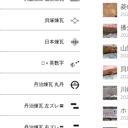
菱
20
貝塚煉瓦
播
20
日本煉瓦
山
20
□＋英数字
貝
20
丹治煉瓦 丸丹
川崎
20
丹治煉瓦 左ズレ〓
ホ
20
丹治煉瓦 右ズレ〓