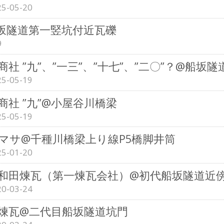
25-05-20
船坂隧道第一竪坑付近瓦礫
9
商社 ”九”、”一三”、”十七”、”二〇”？@船
25-05-19
商社 ”九”@小屋谷川橋梁
25-05-19
マサ@千種川橋梁上り線P5橋脚井筒
25-01-20
和田煉瓦（第一煉瓦会社）@初代船坂隧道近
20-03-24
煉瓦@二代目船坂隧道坑門