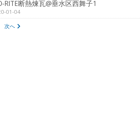
YO-RITE断熱煉瓦@垂水区西舞子1
20-01-04
次へ