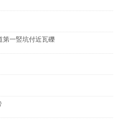
坂隧道第一竪坑付近瓦礫
傍