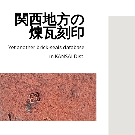
関西地方の
煉瓦刻印
Yet another brick-seals database
in KANSAI Dist.