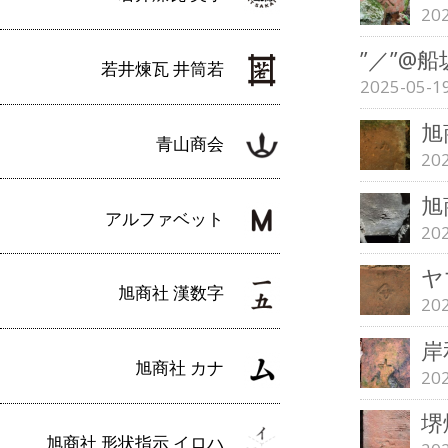
20
”／”@
若井煉瓦 井筒若
2025-05-1
旭
青山商会
20
旭
アルファベット
20
ヤ
旭商社 漢数字
20
岸
旭商社 カナ
20
堺
旭商社 形状指示 イロハ