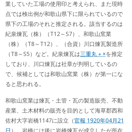
業していた工場の使用印と考えられ、また現時
点では検出例が和歌山県下に限られているので
県下の工場のそれと推定される。該当するのは
紀泉煉瓦（株）（T12～S7）、和歌山窯業
（株）（T8～T12）、（合資）川口煉瓦製造所
（T8～S5）など。紀泉煉瓦は
三重丸＋×
を推定
しており、川口煉瓦は社章が判明しているの
で、候補としては和歌山窯業（株）が第一にな
ると思われる。
和歌山窯業は煉瓦・土管・瓦の製造販売、不動
産業、土木材料の販売を目的として海草郡西和
佐村大字岩橋1147に設立（
官報 1920年04月21
日
）。岩橋には後に岩橋煉瓦が成立したが所在