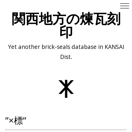
関西地方の煉瓦刻
印
Yet another brick-seals database in KANSAI
Dist.
”×標”