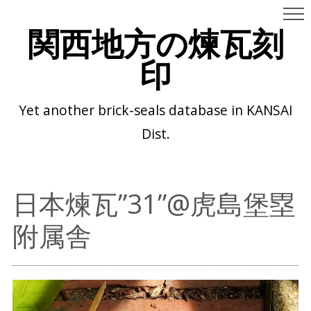
関西地方の煉瓦刻
印
Yet another brick-seals database in KANSAI
Dist.
日本煉瓦”31”@虎島堡塁
附属舎