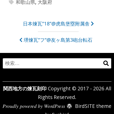
和歌山県
,
大阪府
投
日本煉瓦”18”@虎島堡塁附属舎
稿
堺煉瓦”フ”@友ヶ島第3砲台転石
ナ
ビ
ゲ
Search
ー
for:
シ
関西地方の煉瓦刻印
Copyright © 2017 - 2026 All
ョ
Rights Reserved.
ン
Proudly powered by WordPress
BirdSITE theme