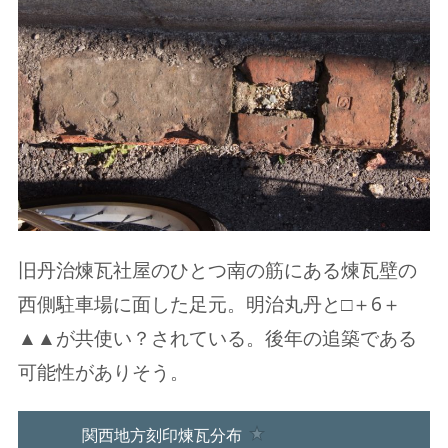
旧丹治煉瓦社屋のひとつ南の筋にある煉瓦壁の
西側駐車場に面した足元。明治丸丹と□＋6＋
▲▲が共使い？されている。後年の追築である
可能性がありそう。