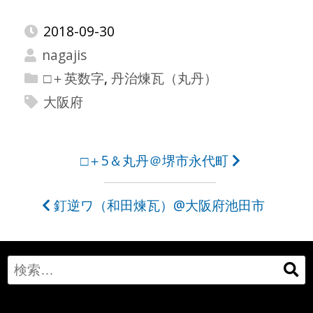
2018-09-30
nagajis
□＋英数字
,
丹治煉瓦（丸丹）
大阪府
投
□＋5＆丸丹＠堺市永代町
稿
釘逆ワ（和田煉瓦）@大阪府池田市
ナ
ビ
ゲ
Search
ー
for: