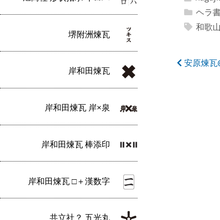
ヘラ
和歌
堺附洲煉瓦
投
安原煉瓦
岸和田煉瓦
稿
ナ
岸和田煉瓦 岸×泉
ビ
ゲ
岸和田煉瓦 棒添印
ー
シ
岸和田煉瓦 □＋漢数字
ョ
ン
共立社？ 五光丸