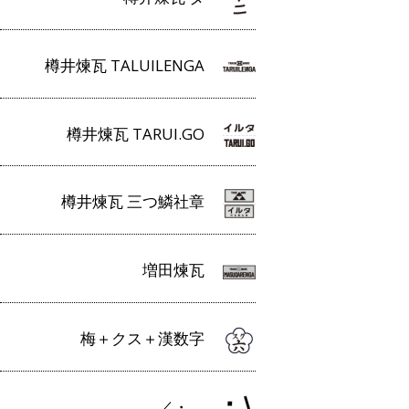
樽井煉瓦 TALUILENGA
樽井煉瓦 TARUI.GO
樽井煉瓦 三つ鱗社章
増田煉瓦
梅＋クス＋漢数字
／・＿