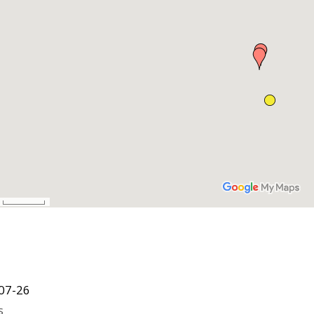
07-26
s