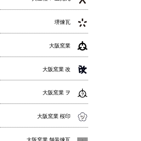
堺煉瓦
大阪窯業
大阪窯業 改
大阪窯業 ヲ
大阪窯業 桜印
大阪窯業 舗装煉瓦