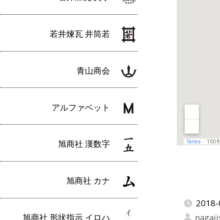
若井煉瓦 井筒若
青山商会
アルファベット
旭商社 漢数字
旭商社 カナ
2018-
旭商社 形状指示 イロハ
nagaji