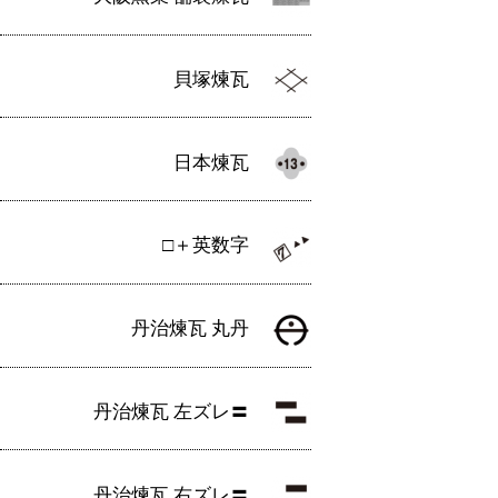
貝塚煉瓦
日本煉瓦
□＋英数字
丹治煉瓦 丸丹
丹治煉瓦 左ズレ〓
丹治煉瓦 右ズレ〓