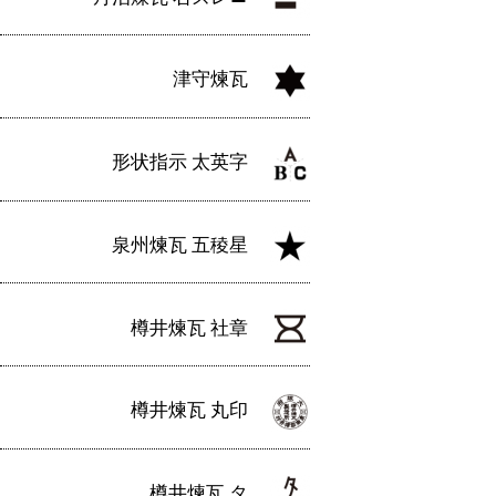
津守煉瓦
形状指示 太英字
泉州煉瓦 五稜星
樽井煉瓦 社章
樽井煉瓦 丸印
樽井煉瓦 タ