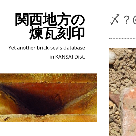
関西地方の
〆？
煉瓦刻印
Yet another brick-seals database
in KANSAI Dist.