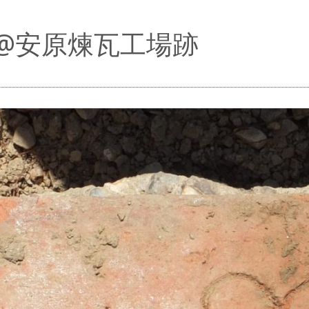
@安原煉瓦工場跡