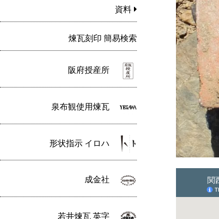
資料
煉瓦刻印 簡易検索
阪府授産所
泉布観使用煉瓦
形状指示 イロハ
成金社
若井煉瓦 英字