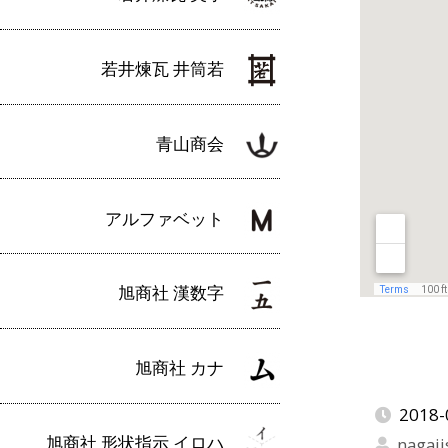
若井煉瓦 井筒若
青山商会
アルファベット
旭商社 漢数字
旭商社 カナ
2018-
旭商社 形状指示 イロハ
nagaji