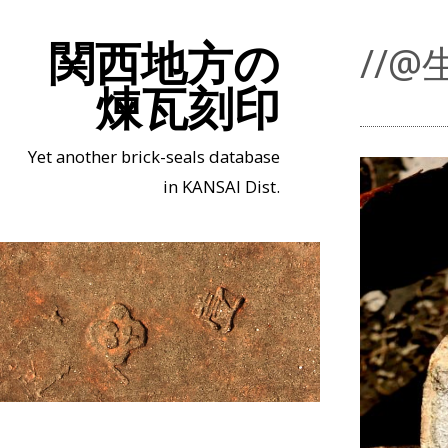
関西地方の
//@
煉瓦刻印
Yet another brick-seals database
in KANSAI Dist.