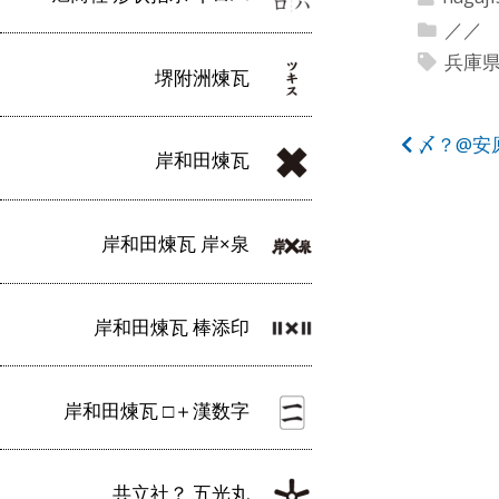
／／
兵庫
堺附洲煉瓦
投
〆？@安
岸和田煉瓦
稿
ナ
岸和田煉瓦 岸×泉
ビ
ゲ
岸和田煉瓦 棒添印
ー
シ
岸和田煉瓦 □＋漢数字
ョ
ン
共立社？ 五光丸