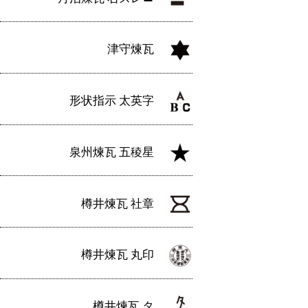
津守煉瓦
形状指示 太英字
泉州煉瓦 五稜星
樽井煉瓦 社章
樽井煉瓦 丸印
樽井煉瓦 タ