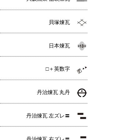
貝塚煉瓦
日本煉瓦
□＋英数字
丹治煉瓦 丸丹
丹治煉瓦 左ズレ〓
丹治煉瓦 右ズレ〓