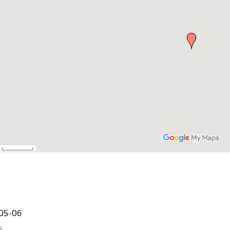
05-06
s