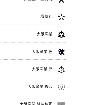
堺煉瓦
大阪窯業
大阪窯業 改
大阪窯業 ヲ
大阪窯業 桜印
大阪窯業 舗装煉瓦