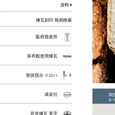
資料
煉瓦刻印 簡易検索
阪府授産所
泉布観使用煉瓦
形状指示 イロハ
成金社
若井煉瓦 英字