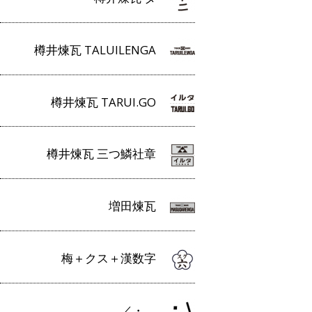
樽井煉瓦 TALUILENGA
樽井煉瓦 TARUI.GO
樽井煉瓦 三つ鱗社章
増田煉瓦
梅＋クス＋漢数字
／・＿