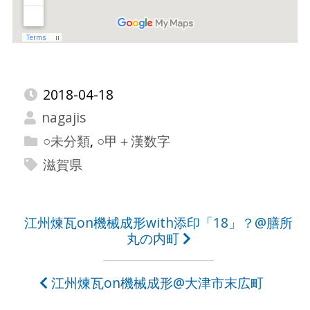
2018-04-18
nagajis
○未分類
,
○甲＋漢数字
滋賀県
投
江州煉瓦on機械成形with添印「18」？@膳所
丸の内町
稿
ナ
江州煉瓦on機械成形@大津市末広町
ビ