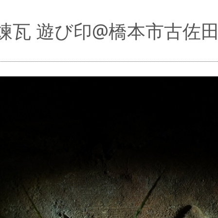
煉瓦 遊び印@橋本市古佐