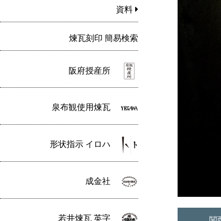
資料
煉瓦刻印 簡易検索
阪府授産所
泉布観使用煉瓦
形状指示 イロハ
成金社
若井煉瓦 英字