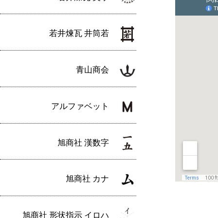
若井煉瓦 井筒若
青山商会
アルファベット
旭商社 漢数字
旭商社 カナ
旭商社 形状指示 イロハ