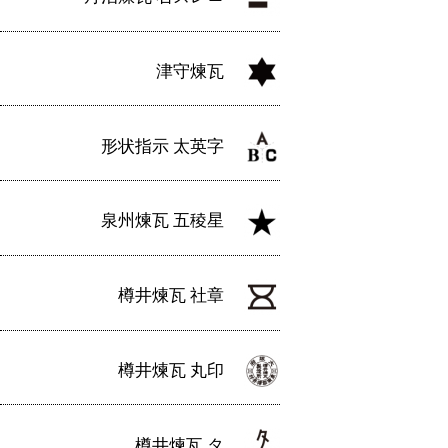
津守煉瓦
形状指示 太英字
泉州煉瓦 五稜星
樽井煉瓦 社章
樽井煉瓦 丸印
樽井煉瓦 タ