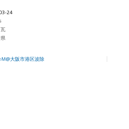
03-24
s
煉瓦
山県
○M@大阪市港区波除