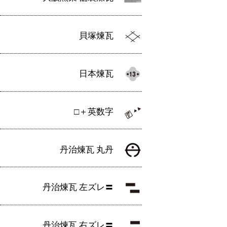
貝塚煉瓦
日本煉瓦
□＋英数字
丹治煉瓦 丸丹
丹治煉瓦 左ズレ〓
丹治煉瓦 右ズレ〓