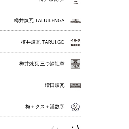
樽井煉瓦 TALUILENGA
樽井煉瓦 TARUI.GO
樽井煉瓦 三つ鱗社章
増田煉瓦
梅＋クス＋漢数字
／・＿