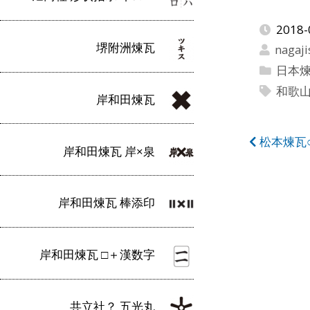
2018-
堺附洲煉瓦
nagaji
日本
和歌
岸和田煉瓦
投
松本煉瓦
岸和田煉瓦 岸×泉
稿
ナ
岸和田煉瓦 棒添印
ビ
ゲ
岸和田煉瓦 □＋漢数字
ー
シ
共立社？ 五光丸