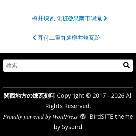
投
樽井煉瓦 化粧@泉南市鳴滝
稿
耳付二重丸@樽井煉瓦跡
ナ
ビ
ゲ
Search
ー
for:
シ
関西地方の煉瓦刻印
Copyright © 2017 - 2026 All
ョ
Rights Reserved.
ン
Proudly powered by WordPress
BirdSITE theme
by
Sysbird