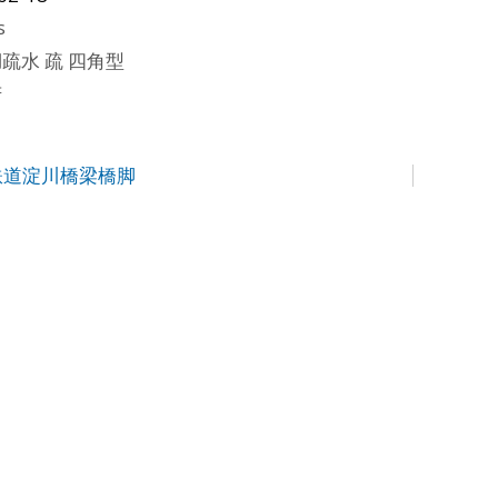
s
疏水 疏 四角型
府
鉄道淀川橋梁橋脚