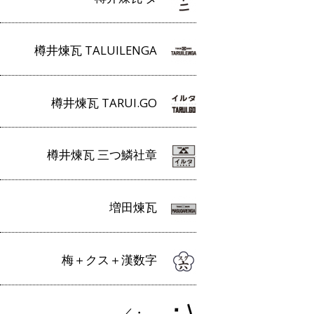
樽井煉瓦 TALUILENGA
樽井煉瓦 TARUI.GO
樽井煉瓦 三つ鱗社章
増田煉瓦
梅＋クス＋漢数字
／・＿