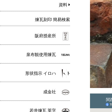
資料
煉瓦刻印 簡易検索
阪府授産所
泉布観使用煉瓦
形状指示 イロハ
成金社
若井煉瓦 英字