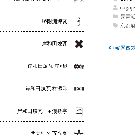
nagaji
琵琶湖
堺附洲煉瓦
京都
岸和田煉瓦
投
○@関西
稿
岸和田煉瓦 岸×泉
ナ
ビ
岸和田煉瓦 棒添印
ゲ
ー
岸和田煉瓦 □＋漢数字
シ
ョ
共立社？ 五光丸