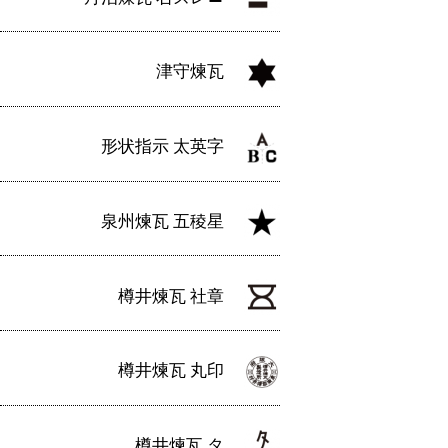
津守煉瓦
形状指示 太英字
泉州煉瓦 五稜星
樽井煉瓦 社章
樽井煉瓦 丸印
樽井煉瓦 タ