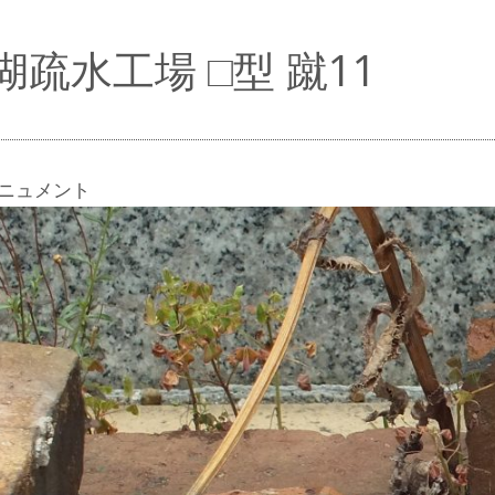
湖疏水工場 □型 蹴11
ニュメント