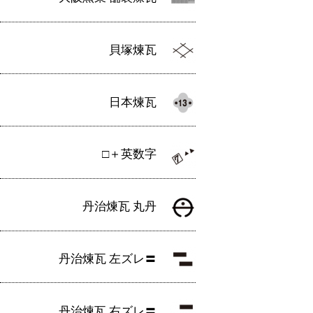
貝塚煉瓦
日本煉瓦
□＋英数字
丹治煉瓦 丸丹
丹治煉瓦 左ズレ〓
丹治煉瓦 右ズレ〓