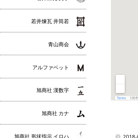
若井煉瓦 井筒若
青山商会
アルファベット
旭商社 漢数字
旭商社 カナ
旭商社 形状指示 イロハ
2018-