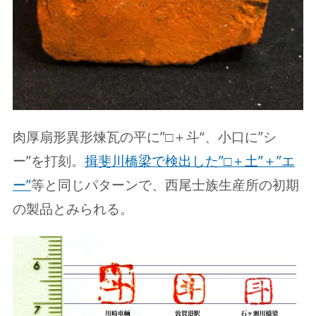
肉厚扇形異形煉瓦の平に”□＋斗“、小口に”シ
ー”を打刻。
揖斐川橋梁で検出した”□＋土”＋”エ
ー”
等と同じパターンで、西尾士族生産所の初期
の製品とみられる。