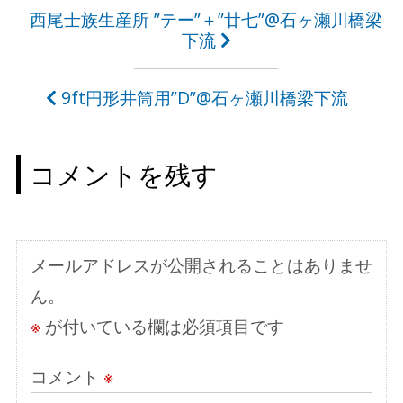
投
西尾士族生産所 ”テー”＋”廿七”@石ヶ瀬川橋梁
下流
稿
ナ
9ft円形井筒用”D”@石ヶ瀬川橋梁下流
ビ
ゲ
コメントを残す
ー
シ
ョ
メールアドレスが公開されることはありませ
ン
ん。
※
が付いている欄は必須項目です
コメント
※