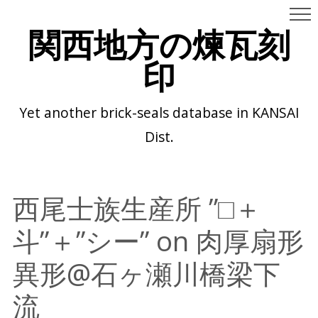
関西地方の煉瓦刻
印
Yet another brick-seals database in KANSAI
Dist.
西尾士族生産所 ”□＋
斗”＋”シー” on 肉厚扇形
異形@石ヶ瀬川橋梁下
流