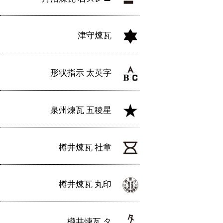
津守煉瓦
形状指示 太英字
泉州煉瓦 五稜星
樽井煉瓦 社章
樽井煉瓦 丸印
樽井煉瓦 タ