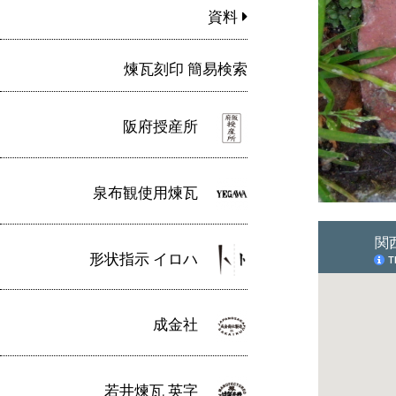
資料
煉瓦刻印 簡易検索
阪府授産所
泉布観使用煉瓦
形状指示 イロハ
成金社
若井煉瓦 英字