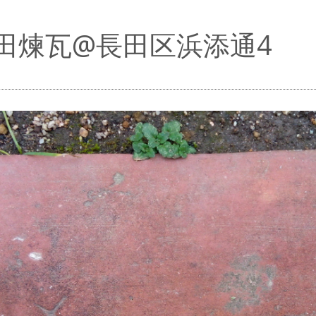
田煉瓦@長田区浜添通4