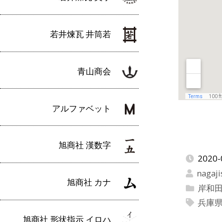
若井煉瓦 井筒若
青山商会
アルファベット
旭商社 漢数字
2020-
nagaji
旭商社 カナ
岸和
兵庫
旭商社 形状指示 イロハ