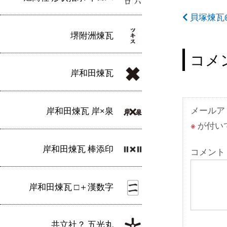
投
貝塚煉瓦
稿
堺附洲煉瓦
ナ
コメ
ビ
岸和田煉瓦
ゲ
ー
メールア
岸和田煉瓦 岸×泉
※
が付い
シ
ョ
岸和田煉瓦 棒添印
コメント
ン
岸和田煉瓦 □＋漢数字
共立社？ 五光丸