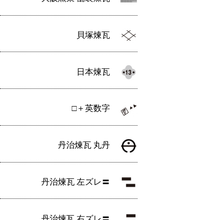
貝塚煉瓦
日本煉瓦
□＋英数字
丹治煉瓦 丸丹
丹治煉瓦 左ズレ〓
丹治煉瓦 右ズレ〓