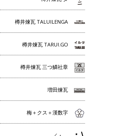
樽井煉瓦 TALUILENGA
樽井煉瓦 TARUI.GO
樽井煉瓦 三つ鱗社章
増田煉瓦
梅＋クス＋漢数字
／・＿