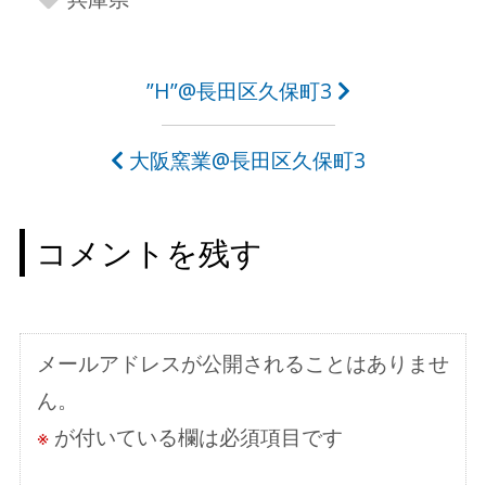
投
”H”@長田区久保町3
稿
大阪窯業@長田区久保町3
ナ
ビ
コメントを残す
ゲ
ー
シ
メールアドレスが公開されることはありませ
ョ
ん。
ン
※
が付いている欄は必須項目です