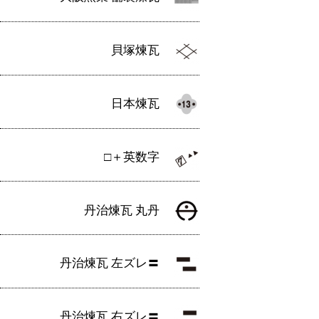
貝塚煉瓦
日本煉瓦
□＋英数字
丹治煉瓦 丸丹
丹治煉瓦 左ズレ〓
丹治煉瓦 右ズレ〓