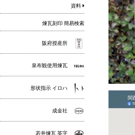
資料
煉瓦刻印 簡易検索
阪府授産所
泉布観使用煉瓦
形状指示 イロハ
成金社
若井煉瓦 英字