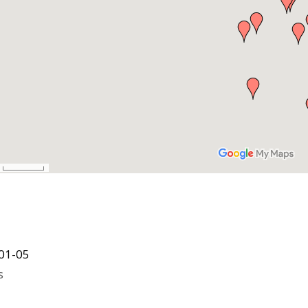
01-05
s