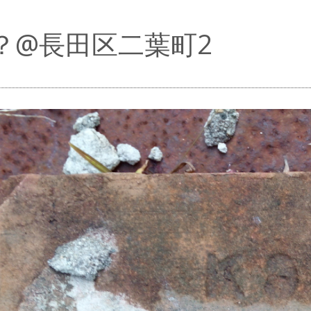
9”？@長田区二葉町2