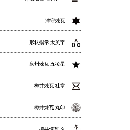
津守煉瓦
形状指示 太英字
泉州煉瓦 五稜星
樽井煉瓦 社章
樽井煉瓦 丸印
樽井煉瓦 タ