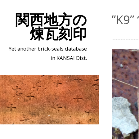
関西地方の
”K
煉瓦刻印
Yet another brick-seals database
in KANSAI Dist.