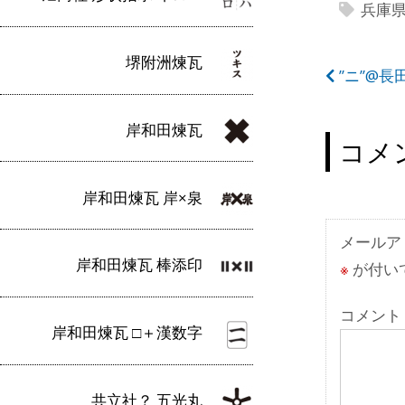
兵庫
堺附洲煉瓦
投
”ニ”@長
稿
岸和田煉瓦
ナ
コメ
ビ
岸和田煉瓦 岸×泉
ゲ
ー
メールア
岸和田煉瓦 棒添印
※
が付い
シ
ョ
コメント
岸和田煉瓦 □＋漢数字
ン
共立社？ 五光丸