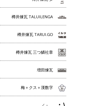
樽井煉瓦 TALUILENGA
樽井煉瓦 TARUI.GO
樽井煉瓦 三つ鱗社章
増田煉瓦
梅＋クス＋漢数字
／・＿