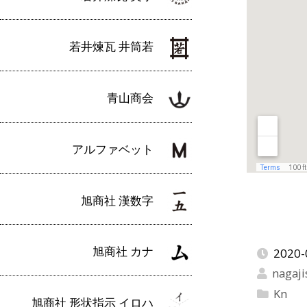
若井煉瓦 井筒若
青山商会
アルファベット
旭商社 漢数字
旭商社 カナ
2020-
nagaji
Kn
旭商社 形状指示 イロハ