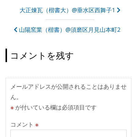
投
大正煉瓦（楷書大）@垂水区西舞子1
稿
山陽窯業（楷書）@須磨区月見山本町2
ナ
ビ
コメントを残す
ゲ
ー
シ
メールアドレスが公開されることはありませ
ョ
ん。
ン
※
が付いている欄は必須項目です
コメント
※