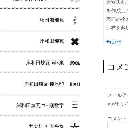
大変失礼
を作成し
表面の小
堺附洲煉瓦
い布を敷
岸和田煉瓦
返信
岸和田煉瓦 岸×泉
コメ
岸和田煉瓦 棒添印
メールア
※
が付い
岸和田煉瓦 □＋漢数字
コメント
共立社？ 五光丸