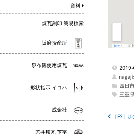
資料
煉瓦刻印 簡易検索
阪府授産所
泉布観使用煉瓦
2019-
nagaji
四日
形状指示 イロハ
三重
成金社
投
［FS］
稿
若井煉瓦 英字