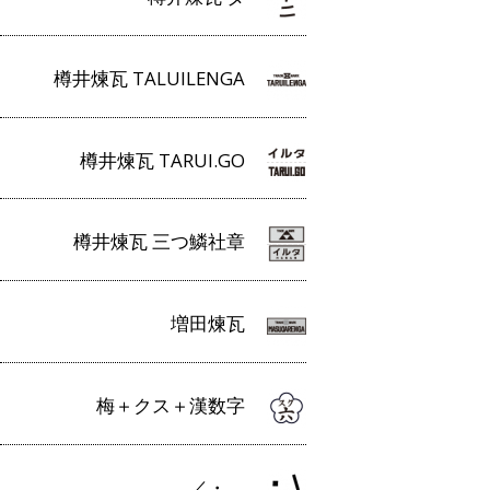
樽井煉瓦 TALUILENGA
樽井煉瓦 TARUI.GO
樽井煉瓦 三つ鱗社章
増田煉瓦
梅＋クス＋漢数字
／・＿