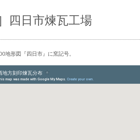
S］四日市煉瓦工場
20000地形図『四日市』に窯記号。