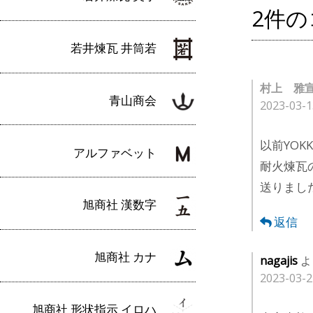
ナ
2件
ビ
若井煉瓦 井筒若
ゲ
ー
村上 雅
青山商会
2023-03-1
シ
ョ
以前YOKK
アルファベット
ン
耐火煉瓦の
送りまし
旭商社 漢数字
返信
旭商社 カナ
nagajis
よ
2023-03-2
旭商社 形状指示 イロハ