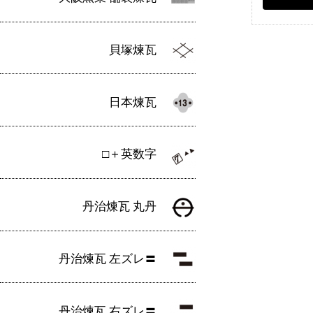
貝塚煉瓦
日本煉瓦
□＋英数字
丹治煉瓦 丸丹
丹治煉瓦 左ズレ〓
丹治煉瓦 右ズレ〓