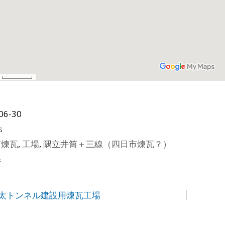
06-30
s
市煉瓦
,
工場
,
隅立井筒＋三線（四日市煉瓦？）
県
加太トンネル建設用煉瓦工場