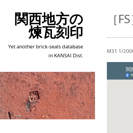
関西地方の
［F
煉瓦刻印
Yet another brick-seals database
M31 1/
in KANSAI Dist.