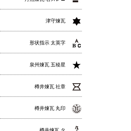
津守煉瓦
形状指示 太英字
泉州煉瓦 五稜星
樽井煉瓦 社章
樽井煉瓦 丸印
樽井煉瓦 タ