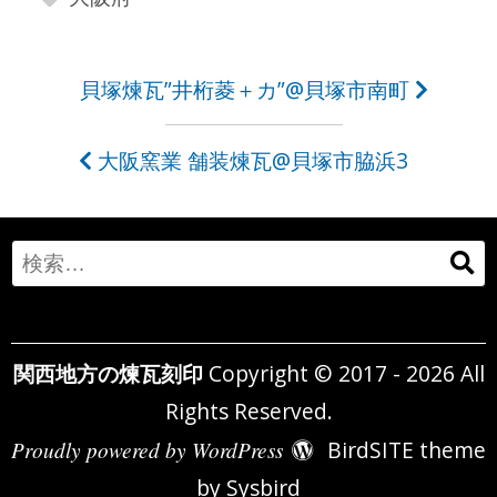
投
貝塚煉瓦”井桁菱＋カ”@貝塚市南町
稿
大阪窯業 舗装煉瓦@貝塚市脇浜3
ナ
ビ
ゲ
Search
ー
for:
シ
関西地方の煉瓦刻印
Copyright © 2017 - 2026 All
ョ
Rights Reserved.
ン
Proudly powered by WordPress
BirdSITE theme
by
Sysbird