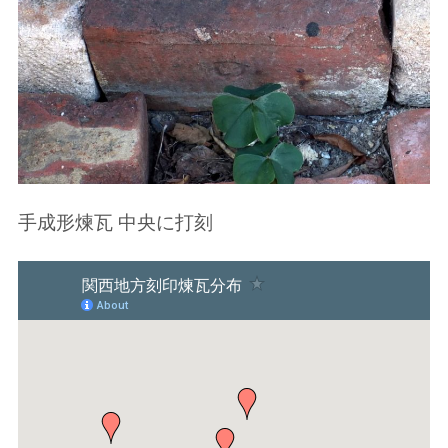
手成形煉瓦 中央に打刻