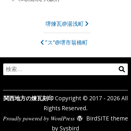
投
堺煉瓦@湯浅町
稿
”ス”@堺市翁橋町
ナ
ビ
ゲ
Search
ー
for:
シ
関西地方の煉瓦刻印
Copyright © 2017 - 2026 All
ョ
Rights Reserved.
ン
Proudly powered by WordPress
BirdSITE theme
by
Sysbird