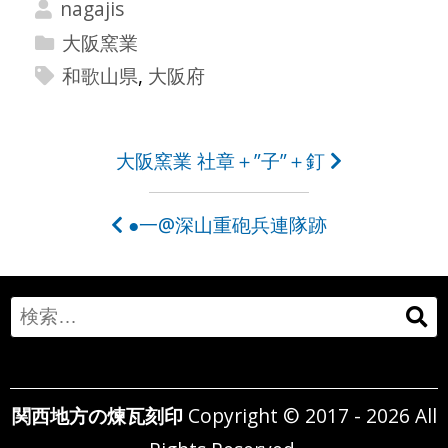
nagajis
大阪窯業
和歌山県
,
大阪府
投
大阪窯業 社章＋”子”＋釘
稿
●一@深山重砲兵連隊跡
ナ
ビ
ゲ
Search
ー
for:
シ
関西地方の煉瓦刻印
Copyright © 2017 - 2026 All
ョ