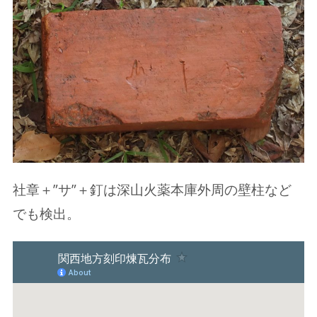
社章＋”サ”＋釘は深山火薬本庫外周の壁柱など
でも検出。