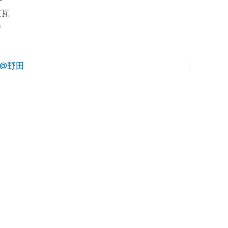
煉瓦
府
ケ@野田