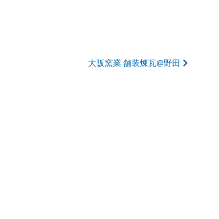
大阪窯業 舗装煉瓦@野田