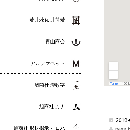
若井煉瓦 井筒若
青山商会
アルファベット
旭商社 漢数字
旭商社 カナ
2018-
旭商社 形状指示 イロハ
nagaji