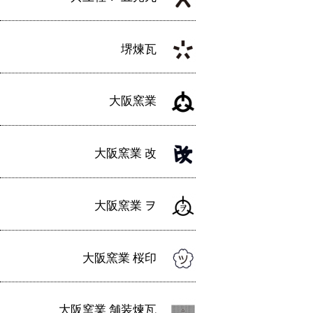
堺煉瓦
大阪窯業
大阪窯業 改
大阪窯業 ヲ
大阪窯業 桜印
大阪窯業 舗装煉瓦