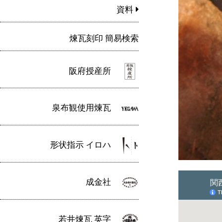
資料
煉瓦刻印 簡易検索
阪府授産所
泉布観使用煉瓦
形状指示 イロハ
成金社
若井煉瓦 英字