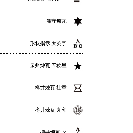
津守煉瓦
形状指示 太英字
泉州煉瓦 五稜星
樽井煉瓦 社章
樽井煉瓦 丸印
樽井煉瓦 タ