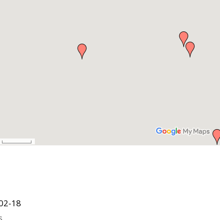
02-18
s