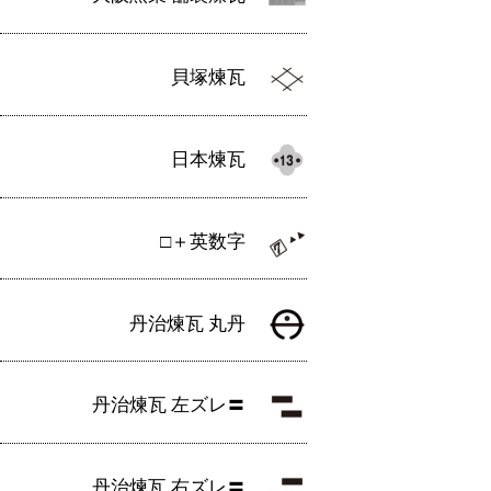
貝塚煉瓦
日本煉瓦
□＋英数字
丹治煉瓦 丸丹
丹治煉瓦 左ズレ〓
丹治煉瓦 右ズレ〓