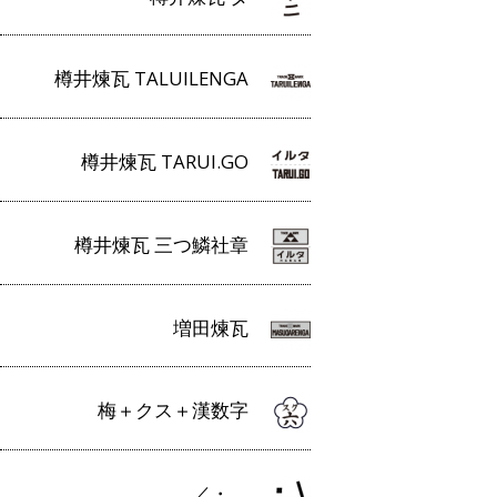
樽井煉瓦 TALUILENGA
樽井煉瓦 TARUI.GO
樽井煉瓦 三つ鱗社章
増田煉瓦
梅＋クス＋漢数字
／・＿