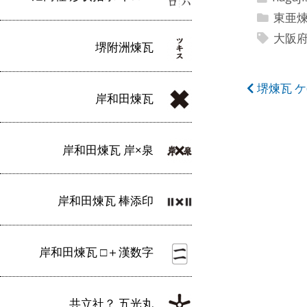
東亜
大阪
堺附洲煉瓦
投
堺煉瓦 
岸和田煉瓦
稿
ナ
岸和田煉瓦 岸×泉
ビ
ゲ
岸和田煉瓦 棒添印
ー
シ
岸和田煉瓦 □＋漢数字
ョ
ン
共立社？ 五光丸