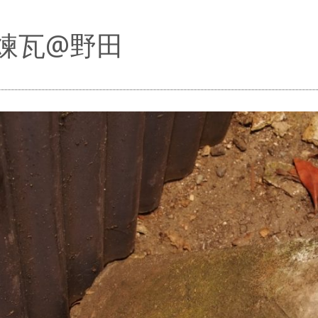
煉瓦@野田