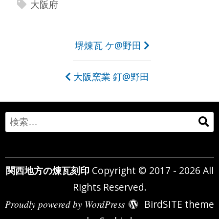
大阪府
投
堺煉瓦 ケ@野田
稿
大阪窯業 釘@野田
ナ
ビ
ゲ
Search
ー
for:
シ
関西地方の煉瓦刻印
Copyright © 2017 - 2026 All
ョ
Rights Reserved.
ン
Proudly powered by WordPress
BirdSITE theme