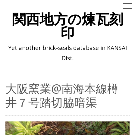
関西地方の煉瓦刻
印
Yet another brick-seals database in KANSAI
Dist.
大阪窯業@南海本線樽
井７号踏切脇暗渠