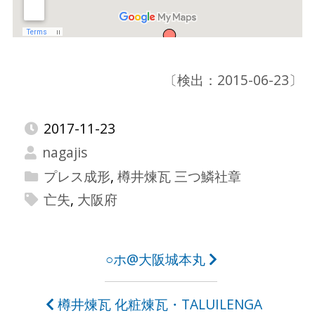
〔検出：2015-06-23〕
2017-11-23
nagajis
プレス成形
,
樽井煉瓦 三つ鱗社章
亡失
,
大阪府
投
○ホ@大阪城本丸
稿
樽井煉瓦 化粧煉瓦・TALUILE
N
GA
ナ